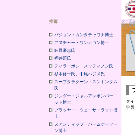
推薦
タイ国
訳を掲
パジョン・カンタチャワナ博士
アヌチャー・ワンナゴン博士
細野豪志氏
福井照氏
ティラーポン・スッティノン氏
杉本修一氏、中尾ハジメ氏
スープタラクーン・スントンタム
氏
ジンダー・ジャルアンポンパーニ
タイ
ット博士
学長
プラッヤー・ウェーサーラット博
士
ヌアンティップ・パームケーソー
ン博士