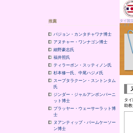
推薦
タイ国
います
パジョン・カンタチャワナ博士
アヌチャー・ワンナゴン博士
細野豪志氏
福井照氏
ティラーポン・スッティノン氏
杉本修一氏、中尾ハジメ氏
スープタラクーン・スントンタム
氏
ジンダー・ジャルアンポンパーニ
タイ
ット博士
助教
プラッヤー・ウェーサーラット博
士
ヌアンティップ・パームケーソー
ン博士