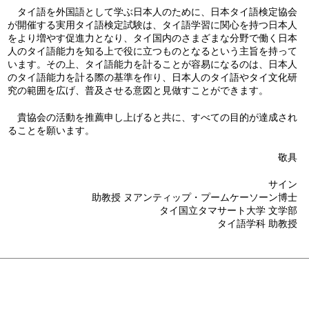
タイ語を外国語として学ぶ日本人のために、日本タイ語検定協会
が開催する実用タイ語検定試験は、タイ語学習に関心を持つ日本人
をより増やす促進力となり、タイ国内のさまざまな分野で働く日本
人のタイ語能力を知る上で役に立つものとなるという主旨を持って
います。その上、タイ語能力を計ることが容易になるのは、日本人
のタイ語能力を計る際の基準を作り、日本人のタイ語やタイ文化研
究の範囲を広げ、普及させる意図と見做すことができます。
貴協会の活動を推薦申し上げると共に、すべての目的が達成され
ることを願います。
敬具
サイン
助教授 ヌアンティップ・プームケーソーン博士
タイ国立タマサート大学 文学部
タイ語学科 助教授