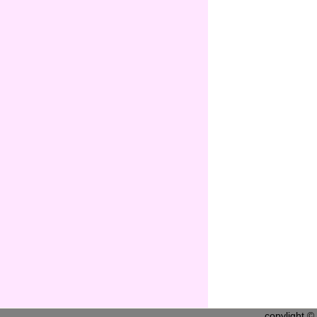
copylight ©